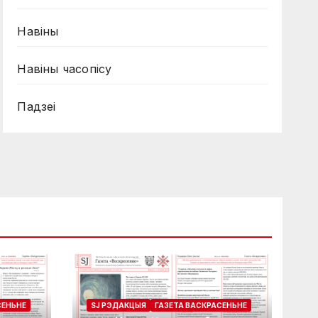
Навiны
Навiны часопiсу
Падзеі
СЕНЬНЕ
SJ РЭДАКЦЫЯ
ГАЗЕТА ВАСКРАСЕНЬНЕ