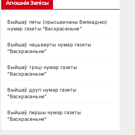
Апошнія Запісы
Выйшаў пяты (прысьвечаны Вялікадню)
нумар газеты “Васкрасеньне”
Выйшаў чацьверты нумар газеты
“Васкрасеньне”
Выйшаў трэці нумар газеты
“Васкрасеньне”
Выйшаў другі нумар газеты
“Васкрасеньне”
Выйшаў першы нумар газеты
“Васкрасеньне”