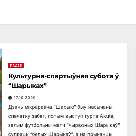
ПАДЗЕІ
Культурна-спартыўная субота ў
“Шарыках”
17.10.2020
Дзень мікрараёна “Шарыкі” быў насычаны:
спачатку забег, потым выступ гурта Akute,
затым футбольны матч “чырвоных Шарыкаў”
супраць “белых Шарыкаў”, а на прыканцы