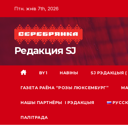
Skip
Птн. жнів 7th, 2026
to
content
Редакция SJ
BY1
НАВIНЫ
SJ РЭДАКЦЫЯ (
ГАЗЕТА РАЁНА “РОЗЫ ЛЮКСЕМБУРГ”
МА
НАШЫ ПАРТНЁРЫ І РЭДАКЦЫЯ
РУСС
ПАЛIТРАДА