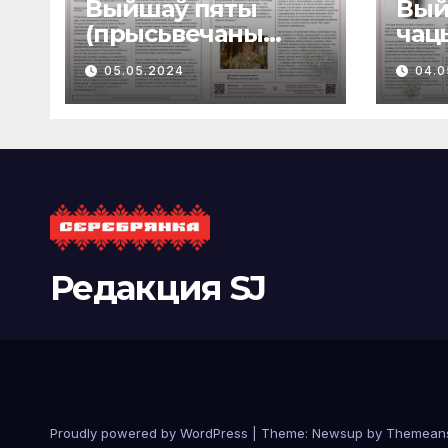
Выйшаў пяты
Вый
(прысьвечаны
чац
Вялікадню) нумар
газ
05.05.2024
04.0
газеты
“Ва
“Васкрасеньне”
Редакция SJ
Proudly powered by WordPress
|
Theme: Newsup by
Themean