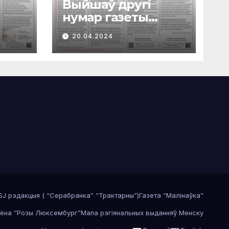
Выйшаў другі
нумар газеты
”
“Васкрасеньне”
20.04.2024
SJ рэдакцыя ( “Серабранка” “Трактарны”)
Газета “Малінаўка”
аёна “Розы Люксембург”
Мапа рэгiянальных выданняў Менску