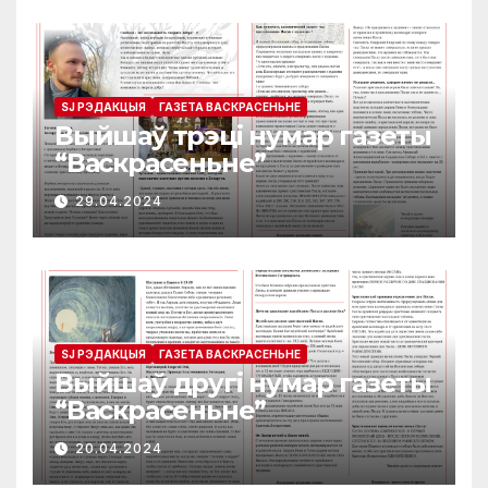
SJ РЭДАКЦЫЯ
ГАЗЕТА ВАСКРАСЕНЬНЕ
Выйшаў трэці нумар газеты
“Васкрасеньне”
29.04.2024
SJ РЭДАКЦЫЯ
ГАЗЕТА ВАСКРАСЕНЬНЕ
Выйшаў другі нумар газеты
“Васкрасеньне”
20.04.2024