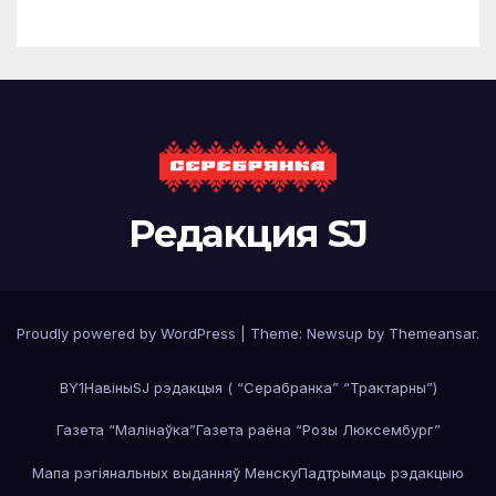
Редакция SJ
Proudly powered by WordPress
|
Theme: Newsup by
Themeansar
.
BY1
Навiны
SJ рэдакцыя ( “Серабранка” “Трактарны”)
Газета “Малінаўка”
Газета раёна “Розы Люксембург”
Мапа рэгiянальных выданняў Менску
Падтрымаць рэдакцыю