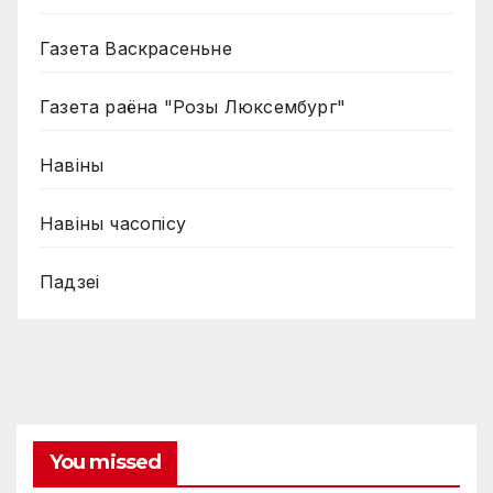
Газета Васкрасеньне
Газета раёна "Розы Люксембург"
Навiны
Навiны часопiсу
Падзеі
You missed