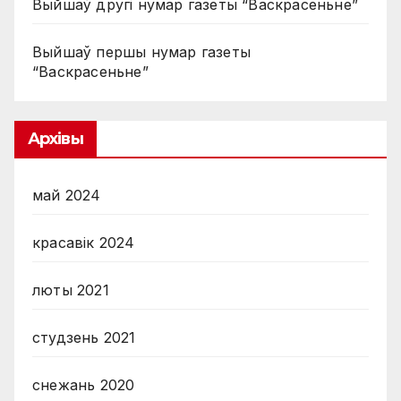
Выйшаў другі нумар газеты “Васкрасеньне”
Выйшаў першы нумар газеты
“Васкрасеньне”
Архівы
май 2024
красавік 2024
люты 2021
студзень 2021
снежань 2020