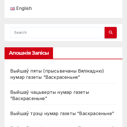
English
Апошнія Запісы
Выйшаў пяты (прысьвечаны Вялікадню)
нумар газеты “Васкрасеньне”
Выйшаў чацьверты нумар газеты
“Васкрасеньне”
Выйшаў трэці нумар газеты “Васкрасеньне”