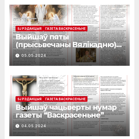
SJ РЭДАКЦЫЯ
ГАЗЕТА ВАСКРАСЕНЬНЕ
Выйшаў пяты
(прысьвечаны Вялікадню)
нумар газеты
05.05.2024
“Васкрасеньне”
SJ РЭДАКЦЫЯ
ГАЗЕТА ВАСКРАСЕНЬНЕ
Выйшаў чацьверты нумар
газеты “Васкрасеньне”
04.05.2024