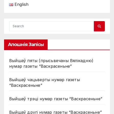
English
Апошнія Запісы
Выйшаў пяты (прысьвечаны Вялікадню)
нумар газеты “Васкрасеньне”
Выйшаў чацьверты нумар газеты
“Васкрасеньне”
Выйшаў трэці нумар газеты “Васкрасеньне”
Выйшаў другі нумар газеты “Васкрасеньне”