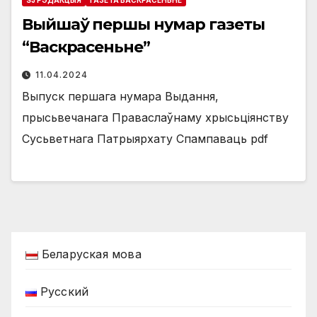
Выйшаў першы нумар газеты
“Васкрасеньне”
11.04.2024
Выпуск першага нумара Выдання,
прысьвечанага Праваслаўнаму хрысьціянству
Сусьветнага Патрыярхату Спампаваць pdf
Беларуская мова
Русский