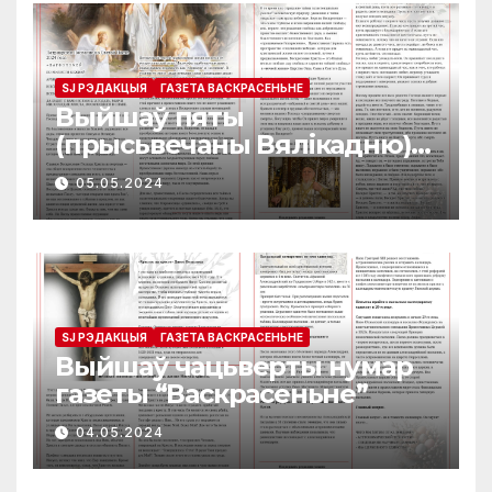
SJ РЭДАКЦЫЯ
ГАЗЕТА ВАСКРАСЕНЬНЕ
Выйшаў пяты
(прысьвечаны Вялікадню)
нумар газеты
05.05.2024
“Васкрасеньне”
SJ РЭДАКЦЫЯ
ГАЗЕТА ВАСКРАСЕНЬНЕ
Выйшаў чацьверты нумар
газеты “Васкрасеньне”
04.05.2024