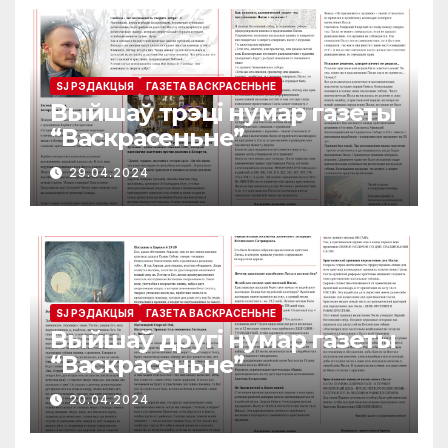
SJ РЭДАКЦЫЯ
ГАЗЕТА ВАСКРАСЕНЬНЕ
Выйшаў трэці нумар газеты
“Васкрасеньне”
29.04.2024
SJ РЭДАКЦЫЯ
ГАЗЕТА ВАСКРАСЕНЬНЕ
Выйшаў другі нумар газеты
“Васкрасеньне”
20.04.2024