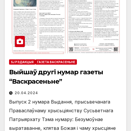
SJ РЭДАКЦЫЯ
ГАЗЕТА ВАСКРАСЕНЬНЕ
Выйшаў другі нумар газеты
“Васкрасеньне”
20.04.2024
Выпуск 2 нумара Выдання, прысьвечанага
Праваслаўнаму хрысьціянству Сусьветнага
Патрыярхату Тэма нумару: Безумоўнае
выратаванне, клятва Божая і чаму хрысціяне