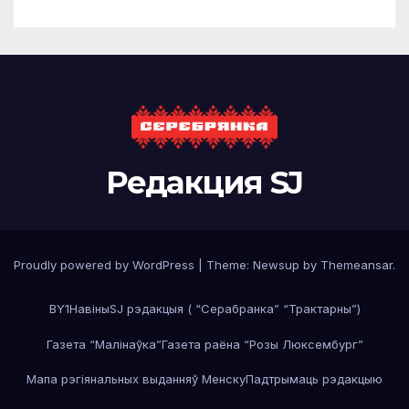
Редакция SJ
Proudly powered by WordPress
|
Theme: Newsup by
Themeansar
.
BY1
Навiны
SJ рэдакцыя ( “Серабранка” “Трактарны”)
Газета “Малінаўка”
Газета раёна “Розы Люксембург”
Мапа рэгiянальных выданняў Менску
Падтрымаць рэдакцыю