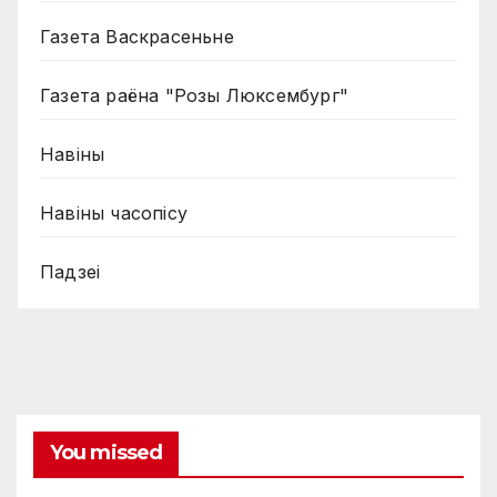
Газета Васкрасеньне
Газета раёна "Розы Люксембург"
Навiны
Навiны часопiсу
Падзеі
You missed