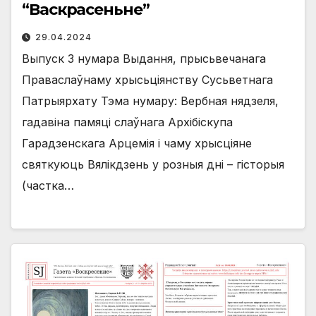
“Васкрасеньне”
29.04.2024
Выпуск 3 нумара Выдання, прысьвечанага
Праваслаўнаму хрысьціянству Сусьветнага
Патрыярхату Тэма нумару: Вербная нядзеля,
гадавіна памяці слаўнага Архібіскупа
Гарадзенскага Арцемія і чаму хрысціяне
святкуюць Вялікдзень у розныя дні – гісторыя
(частка…