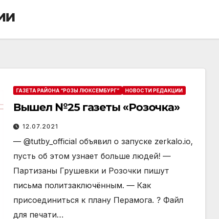
ии
ГАЗЕТА РАЙОНА “РОЗЫ ЛЮКСЕМБУРГ”
НОВОСТИ РЕДАКЦИИ
Вышел №25 газеты «Розочка»
12.07.2021
— @tutby_official объявил о запуске zerkalo.io,
пусть об этом узнает больше людей! —
Партизаны Грушевки и Розочки пишут
письма политзаключённым. — Как
присоединиться к плану Перамога. ? Файл
для печати…