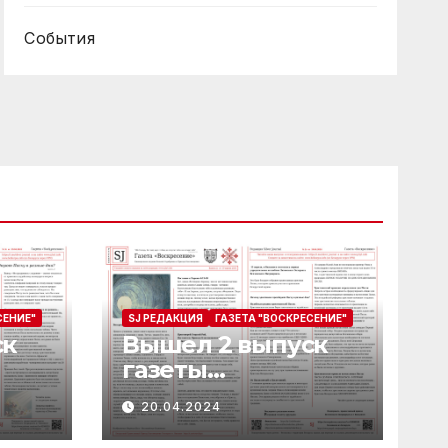
События
СЕНИЕ"
SJ РЕДАКЦИЯ
ГАЗЕТА "ВОСКРЕСЕНИЕ"
ск
Вышел 2 выпуск
газеты
“Воскресение”
20.04.2024