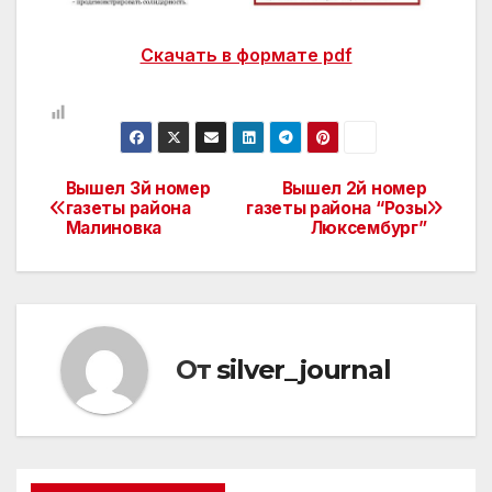
Скачать в формате pdf
Вышел 3й номер
Вышел 2й номер
Навигация
газеты района
газеты района “Розы
Малиновка
Люксембург”
по
записям
От
silver_journal