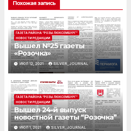
Похожая запись
ГАЗЕТА РАЙОНА “РОЗЫ ЛЮКСЕМБУРГ”
НОВОСТИ РЕДАКЦИИ
Вышел №25 газеты
«Розочка»
ИЮЛ 12, 2021
SILVER_JOURNAL
ГАЗЕТА РАЙОНА “РОЗЫ ЛЮКСЕМБУРГ”
НОВОСТИ РЕДАКЦИИ
Вышел 24-й выпуск
новостной газеты “Розочка”
ИЮЛ 1, 2021
SILVER_JOURNAL