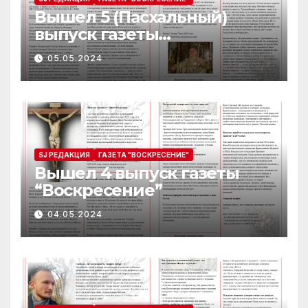
Вышел 5 (Пасхальный)
выпуск газеты
“Воскресение”
05.05.2024
SJ РЕДАКЦИЯ
ГАЗЕТА "ВОСКРЕСЕНИЕ"
Вышел 4 выпуск газеты
“Воскресение”
04.05.2024